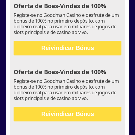
Oferta de Boas-Vindas de 100%
Registe-se no Goodman Casino e desfrute de um
bónus de 100% no primeiro depósito, com
dinheiro real para usar em milhares de jogos de
slots principais e de casino ao vivo.
Reivindicar Bónus
Oferta de Boas-Vindas de 100%
Registe-se no Goodman Casino e desfrute de um
bónus de 100% no primeiro depósito, com
dinheiro real para usar em milhares de jogos de
slots principais e de casino ao vivo.
Reivindicar Bónus