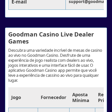
E-mail
support@goodmanca
Goodman Casino Live Dealer
Games
Descubra uma variedade incrível de mesas de casino
ao vivo no Goodman Casino. Desfrute de uma
experiência de jogo realista com dealers ao vivo,
jogos interativos e uma interface fácil de usar. O
aplicativo Goodman Casino app permite que você
leve a experiência de cassino ao vivo para qualquer
lugar.
Aposta
Recur
Jogo
Fornecedor
Mínima
Princi