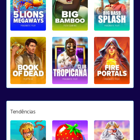
Tendências