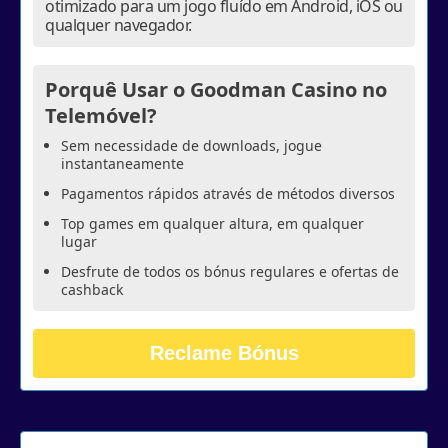
otimizado para um jogo fluído em Android, iOS ou
qualquer navegador.
Porquê Usar o Goodman Casino no
Telemóvel?
Sem necessidade de downloads, jogue
instantaneamente
Pagamentos rápidos através de métodos diversos
Top games em qualquer altura, em qualquer
lugar
Desfrute de todos os bónus regulares e ofertas de
cashback
Reclame Bónus