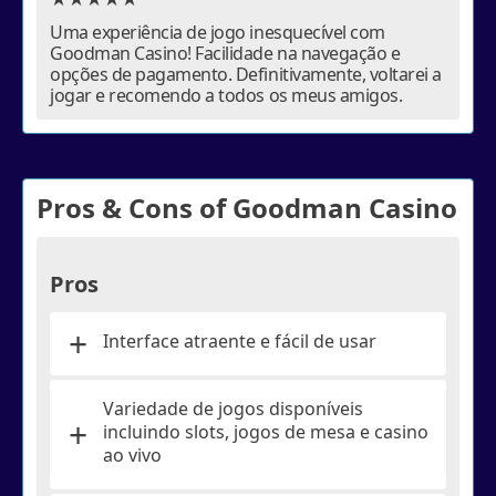
Uma experiência de jogo inesquecível com
Goodman Casino! Facilidade na navegação e
opções de pagamento. Definitivamente, voltarei a
jogar e recomendo a todos os meus amigos.
Pros & Cons of Goodman Casino
Pros
Interface atraente e fácil de usar
Variedade de jogos disponíveis
incluindo slots, jogos de mesa e casino
ao vivo