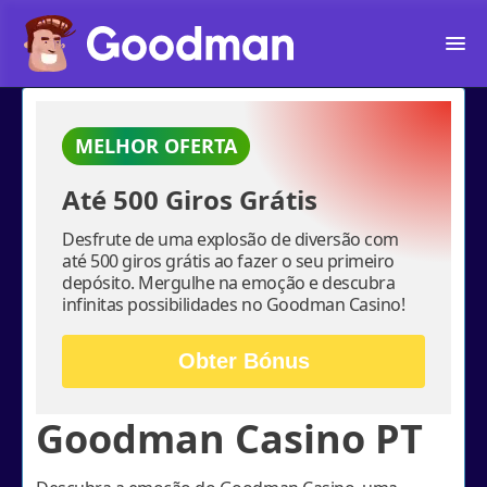
MELHOR OFERTA
Até 500 Giros Grátis
Desfrute de uma explosão de diversão com
até 500 giros grátis ao fazer o seu primeiro
depósito. Mergulhe na emoção e descubra
infinitas possibilidades no Goodman Casino!
Obter Bónus
Goodman Casino PT