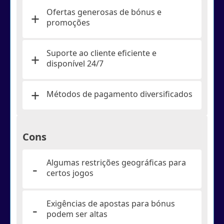
Ofertas generosas de bónus e
promoções
Suporte ao cliente eficiente e
disponível 24/7
Métodos de pagamento diversificados
Cons
Algumas restrições geográficas para
certos jogos
Exigências de apostas para bónus
podem ser altas