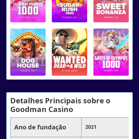
Detalhes Principais sobre o
Goodman Casino
Ano de fundação
2021