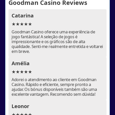
Goodman Casino Reviews
Catarina
★
★
★
★
★
Goodman Casino oferece uma experiência de
jogo fantástica! A seleção de jogos é
impressionante e os gráficos são de alta
qualidade. Senti-me realmente entretida e voltarei
em breve.
Amélia
★
★
★
★
★
Adorei o atendimento ao cliente em Goodman
Casino. Rápido e eficiente, sempre pronto a
ajudar. Os bónus disponíveis também são uma
excelente vantagem. Recomendo sem dúvida!
Leonor
★
★
★
★
★