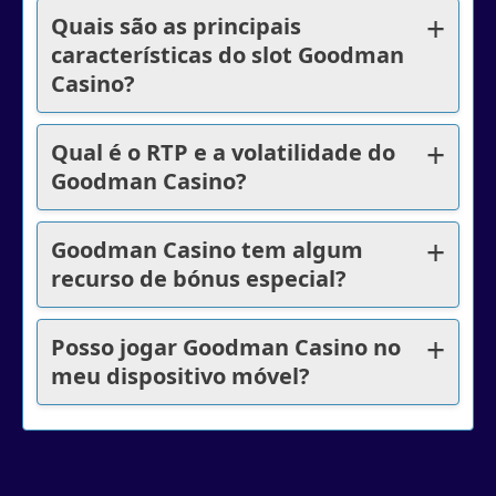
Quais são as principais
características do slot Goodman
Casino?
Qual é o RTP e a volatilidade do
Goodman Casino?
Goodman Casino tem algum
recurso de bónus especial?
Posso jogar Goodman Casino no
meu dispositivo móvel?