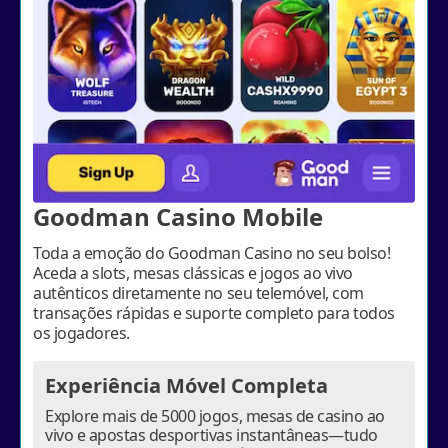
Goodman Casino Mobile
Toda a emoção do Goodman Casino no seu bolso!
Aceda a slots, mesas clássicas e jogos ao vivo
autênticos diretamente no seu telemóvel, com
transações rápidas e suporte completo para todos
os jogadores.
Experiência Móvel Completa
Explore mais de 5000 jogos, mesas de casino ao
vivo e apostas desportivas instantâneas—tudo