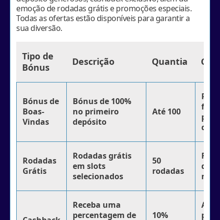
emoção de rodadas grátis e promoções especiais.
Todas as ofertas estão disponíveis para garantir a
sua diversão.
Tipo de
Descrição
Quantia
Com
Bónus
Regi
Bónus de
Bónus de 100%
faça
Boas-
no primeiro
Até 100
prim
Vindas
depósito
depó
Rodadas grátis
Faç
Rodadas
50
em slots
depó
Grátis
rodadas
selecionados
mín
Receba uma
Auto
percentagem de
10%
para
Cashback